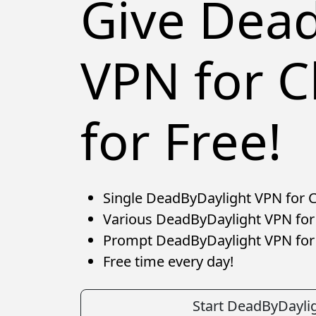
Give Dea
VPN for C
for Free!
Single DeadByDaylight VPN for Ch
Various DeadByDaylight VPN for 
Prompt DeadByDaylight VPN for
Free time every day!
Start DeadByDayli