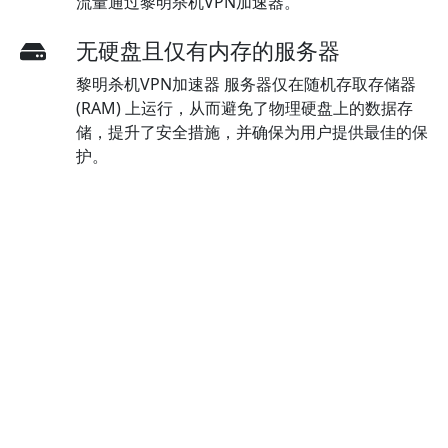
流量通过黎明杀机VPN加速器。
无硬盘且仅有内存的服务器
黎明杀机VPN加速器 服务器仅在随机存取存储器
(RAM) 上运行，从而避免了物理硬盘上的数据存
储，提升了安全措施，并确保为用户提供最佳的保
护。
其他功能
不限流量不限带宽
畅享黎明杀机VPN加速器无尽的数据传输容量，令
您在油管和网飞等平台上观看大量视频时，无需担
忧速度限制或数据使用量限制。