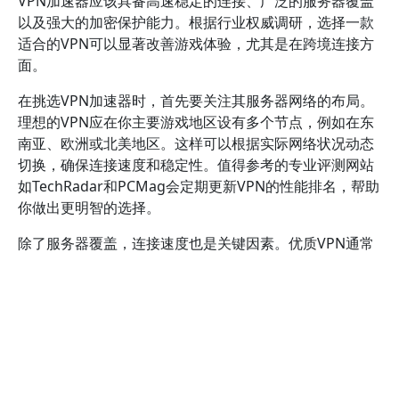
VPN加速器应该具备高速稳定的连接、广泛的服务器覆盖
以及强大的加密保护能力。根据行业权威调研，选择一款
适合的VPN可以显著改善游戏体验，尤其是在跨境连接方
面。
在挑选VPN加速器时，首先要关注其服务器网络的布局。
理想的VPN应在你主要游戏地区设有多个节点，例如在东
南亚、欧洲或北美地区。这样可以根据实际网络状况动态
切换，确保连接速度和稳定性。值得参考的专业评测网站
如TechRadar和PCMag会定期更新VPN的性能排名，帮助
你做出更明智的选择。
除了服务器覆盖，连接速度也是关键因素。优质VPN通常
采用高速协议如WireGuard或IKEv2，这些协议能在保证
安全的同时，最大程度减少延迟。你可以通过试用不同
VPN的免费版本，测试其在游戏中的实际表现。很多用户
反映，某些VPN在高峰时段仍能保持较低的延迟，显著改
善了游戏体验。
安全性和隐私保护也是不可忽视的考量点。优质VPN应拥